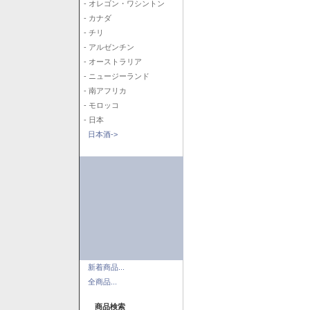
- オレゴン・ワシントン
- カナダ
- チリ
- アルゼンチン
- オーストラリア
- ニュージーランド
- 南アフリカ
- モロッコ
- 日本
日本酒->
新着商品...
全商品...
商品検索