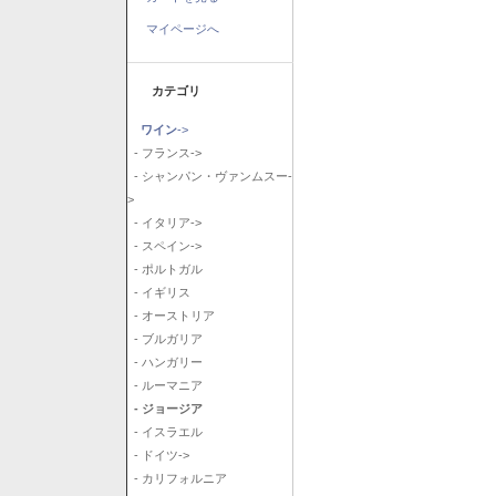
マイページへ
カテゴリ
ワイン
->
- フランス->
- シャンパン・ヴァンムスー-
>
- イタリア->
- スペイン->
- ポルトガル
- イギリス
- オーストリア
- ブルガリア
- ハンガリー
- ルーマニア
- ジョージア
- イスラエル
- ドイツ->
- カリフォルニア