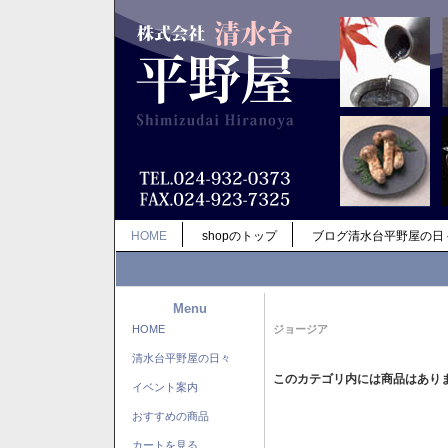
HOME
shopのトップ
ブログ清水台平野屋の日
Menu
HOME
ジョージア
清水台平野屋の日々
このカテゴリ内には商品はあり
イベント案内
おすすめの商品
カートを見る