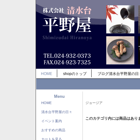
HOME
shopのトップ
ブログ清水台平野屋の日
Menu
HOME
ジョージア
清水台平野屋の日々
このカテゴリ内には商品はあり
イベント案内
おすすめの商品
カートを見る