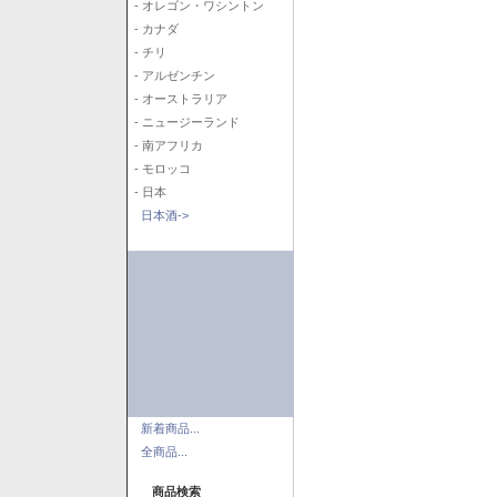
- オレゴン・ワシントン
- カナダ
- チリ
- アルゼンチン
- オーストラリア
- ニュージーランド
- 南アフリカ
- モロッコ
- 日本
日本酒->
新着商品...
全商品...
商品検索