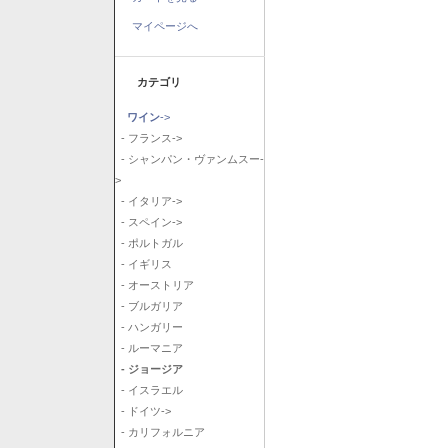
マイページへ
カテゴリ
ワイン
->
- フランス->
- シャンパン・ヴァンムスー-
>
- イタリア->
- スペイン->
- ポルトガル
- イギリス
- オーストリア
- ブルガリア
- ハンガリー
- ルーマニア
- ジョージア
- イスラエル
- ドイツ->
- カリフォルニア