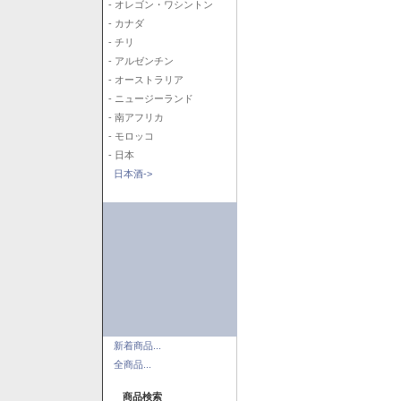
- オレゴン・ワシントン
- カナダ
- チリ
- アルゼンチン
- オーストラリア
- ニュージーランド
- 南アフリカ
- モロッコ
- 日本
日本酒->
新着商品...
全商品...
商品検索