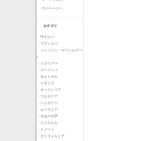
マイページへ
カテゴリ
ワイン
->
- フランス->
- シャンパン・ヴァンムスー-
>
- イタリア->
- スペイン->
- ポルトガル
- イギリス
- オーストリア
- ブルガリア
- ハンガリー
- ルーマニア
- ジョージア
- イスラエル
- ドイツ->
- カリフォルニア