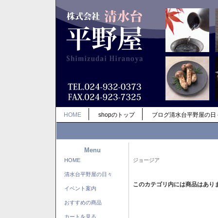
HOME
shopのトップ
ブログ清水台平野屋の日
Menu
HOME
ジョージア
清水台平野屋の日々
このカテゴリ内には商品はあり
イベント案内
おすすめの商品
カートを見る