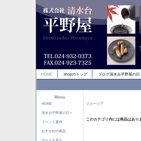
HOME
shopのトップ
ブログ清水台平野屋の日
Menu
HOME
ジョージア
清水台平野屋の日々
このカテゴリ内には商品はあり
イベント案内
おすすめの商品
カートを見る