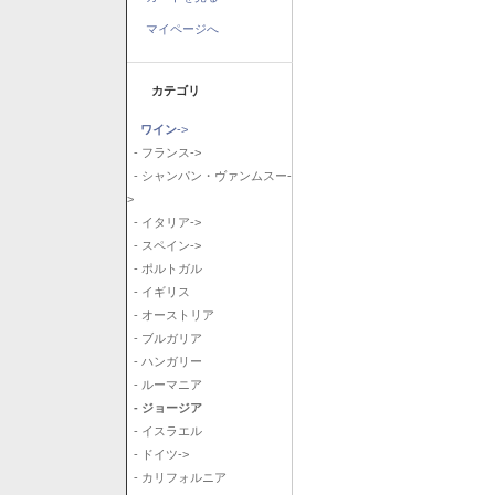
マイページへ
カテゴリ
ワイン
->
- フランス->
- シャンパン・ヴァンムスー-
>
- イタリア->
- スペイン->
- ポルトガル
- イギリス
- オーストリア
- ブルガリア
- ハンガリー
- ルーマニア
- ジョージア
- イスラエル
- ドイツ->
- カリフォルニア