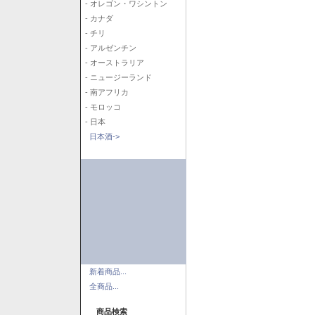
- オレゴン・ワシントン
- カナダ
- チリ
- アルゼンチン
- オーストラリア
- ニュージーランド
- 南アフリカ
- モロッコ
- 日本
日本酒->
新着商品...
全商品...
商品検索