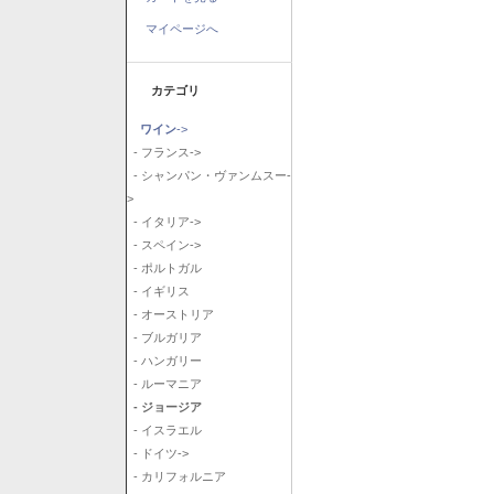
マイページへ
カテゴリ
ワイン
->
- フランス->
- シャンパン・ヴァンムスー-
>
- イタリア->
- スペイン->
- ポルトガル
- イギリス
- オーストリア
- ブルガリア
- ハンガリー
- ルーマニア
- ジョージア
- イスラエル
- ドイツ->
- カリフォルニア