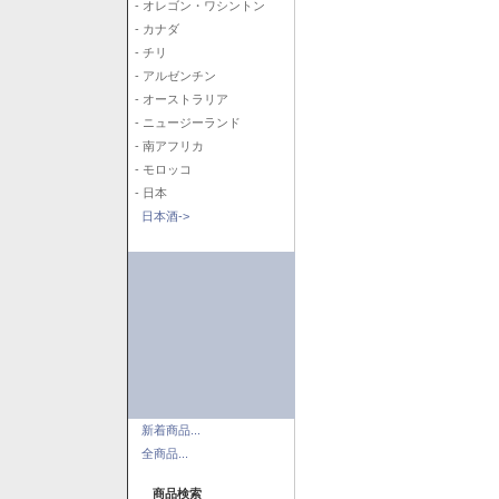
- オレゴン・ワシントン
- カナダ
- チリ
- アルゼンチン
- オーストラリア
- ニュージーランド
- 南アフリカ
- モロッコ
- 日本
日本酒->
新着商品...
全商品...
商品検索