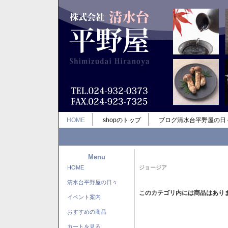
HOME
shopのトップ
ブログ清水台平野屋の日
Menu
HOME
ジョージア
清水台平野屋の日々
このカテゴリ内には商品はあり
イベント案内
おすすめの商品
カートを見る