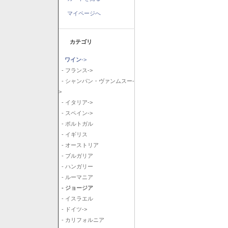
マイページへ
カテゴリ
ワイン
->
- フランス->
- シャンパン・ヴァンムスー-
>
- イタリア->
- スペイン->
- ポルトガル
- イギリス
- オーストリア
- ブルガリア
- ハンガリー
- ルーマニア
- ジョージア
- イスラエル
- ドイツ->
- カリフォルニア