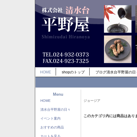
HOME
shopのトップ
ブログ清水台平野屋の日
Menu
HOME
ジョージア
清水台平野屋の日々
このカテゴリ内には商品はあり
イベント案内
おすすめの商品
カートを見る