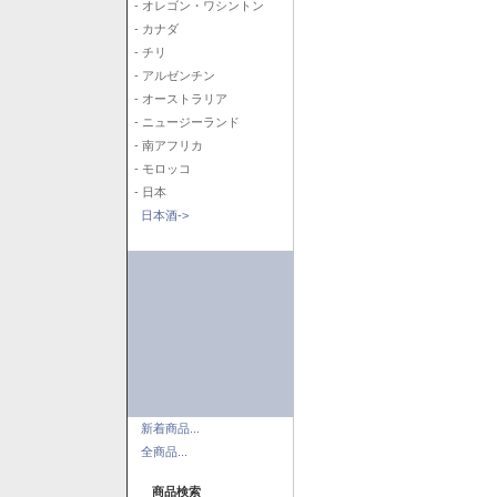
- オレゴン・ワシントン
- カナダ
- チリ
- アルゼンチン
- オーストラリア
- ニュージーランド
- 南アフリカ
- モロッコ
- 日本
日本酒->
新着商品...
全商品...
商品検索