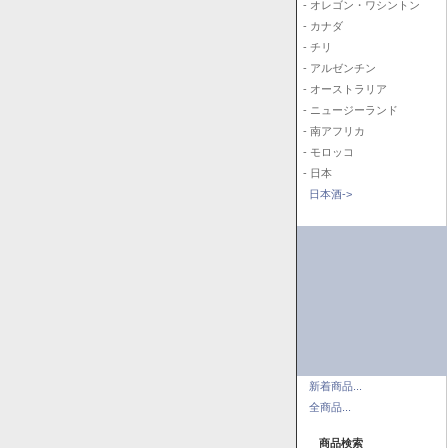
- オレゴン・ワシントン
- カナダ
- チリ
- アルゼンチン
- オーストラリア
- ニュージーランド
- 南アフリカ
- モロッコ
- 日本
日本酒->
新着商品...
全商品...
商品検索