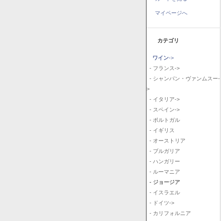
マイページへ
カテゴリ
ワイン
->
- フランス->
- シャンパン・ヴァンムスー-
>
- イタリア->
- スペイン->
- ポルトガル
- イギリス
- オーストリア
- ブルガリア
- ハンガリー
- ルーマニア
- ジョージア
- イスラエル
- ドイツ->
- カリフォルニア