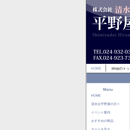
HOME
shopのト
Menu
HOME
清水台平野屋の日々
イベント案内
おすすめの商品
カートを見る