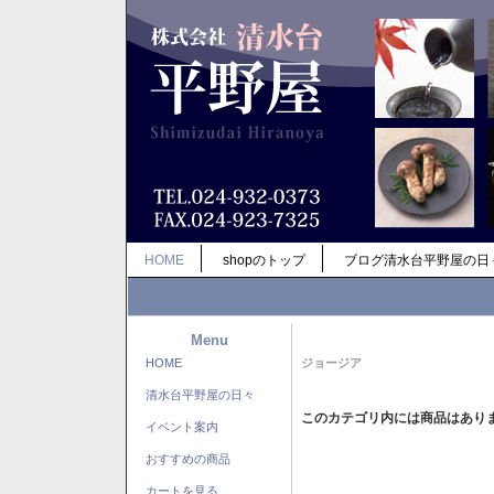
HOME
shopのトップ
ブログ清水台平野屋の日
Menu
HOME
ジョージア
清水台平野屋の日々
このカテゴリ内には商品はあり
イベント案内
おすすめの商品
カートを見る