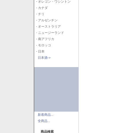
- オレゴン・ワシントン
- カナダ
- チリ
- アルゼンチン
- オーストラリア
- ニュージーランド
- 南アフリカ
- モロッコ
- 日本
日本酒->
新着商品...
全商品...
商品検索