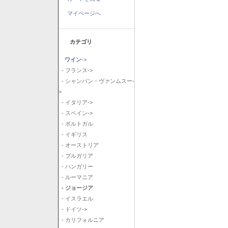
マイページへ
カテゴリ
ワイン
->
- フランス->
- シャンパン・ヴァンムスー-
>
- イタリア->
- スペイン->
- ポルトガル
- イギリス
- オーストリア
- ブルガリア
- ハンガリー
- ルーマニア
- ジョージア
- イスラエル
- ドイツ->
- カリフォルニア