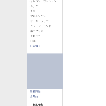
- オレゴン・ワシントン
- カナダ
- チリ
- アルゼンチン
- オーストラリア
- ニュージーランド
- 南アフリカ
- モロッコ
- 日本
日本酒->
新着商品...
全商品...
商品検索