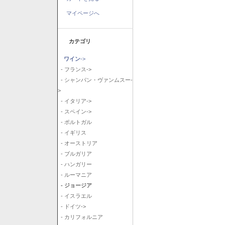
マイページへ
カテゴリ
ワイン
->
- フランス->
- シャンパン・ヴァンムスー-
>
- イタリア->
- スペイン->
- ポルトガル
- イギリス
- オーストリア
- ブルガリア
- ハンガリー
- ルーマニア
- ジョージア
- イスラエル
- ドイツ->
- カリフォルニア