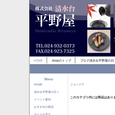
HOME
shopのトップ
ブログ清水台平野屋の日
Menu
HOME
ジョージア
清水台平野屋の日々
このカテゴリ内には商品はあり
イベント案内
おすすめの商品
カートを見る