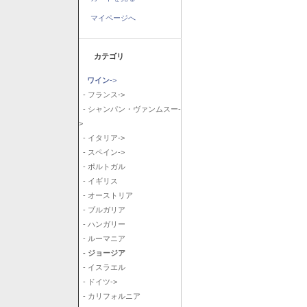
マイページへ
カテゴリ
ワイン
->
- フランス->
- シャンパン・ヴァンムスー-
>
- イタリア->
- スペイン->
- ポルトガル
- イギリス
- オーストリア
- ブルガリア
- ハンガリー
- ルーマニア
- ジョージア
- イスラエル
- ドイツ->
- カリフォルニア