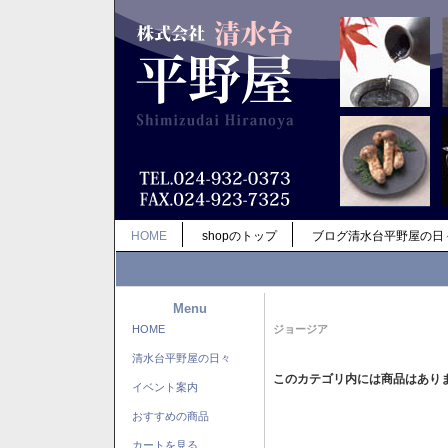
HOME
shopのトップ
ブログ清水台平野屋の日
Menu
HOME
ジョージア
清水台平野屋の日々
このカテゴリ内には商品はあり
イベント案内
おすすめの商品
カートを見る