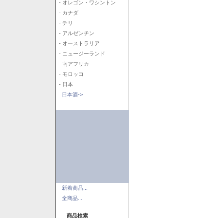
- オレゴン・ワシントン
- カナダ
- チリ
- アルゼンチン
- オーストラリア
- ニュージーランド
- 南アフリカ
- モロッコ
- 日本
日本酒->
新着商品...
全商品...
商品検索