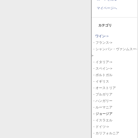
マイページへ
カテゴリ
ワイン
->
- フランス->
- シャンパン・ヴァンムスー-
>
- イタリア->
- スペイン->
- ポルトガル
- イギリス
- オーストリア
- ブルガリア
- ハンガリー
- ルーマニア
- ジョージア
- イスラエル
- ドイツ->
- カリフォルニア