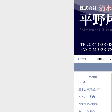
HOME
shopのト
Menu
HOME
清水台平野屋の日々
イベント案内
おすすめの商品
カートを見る