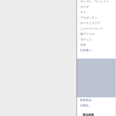
- オレゴン・ワシントン
- カナダ
- チリ
- アルゼンチン
- オーストラリア
- ニュージーランド
- 南アフリカ
- モロッコ
- 日本
日本酒->
新着商品...
全商品...
商品検索