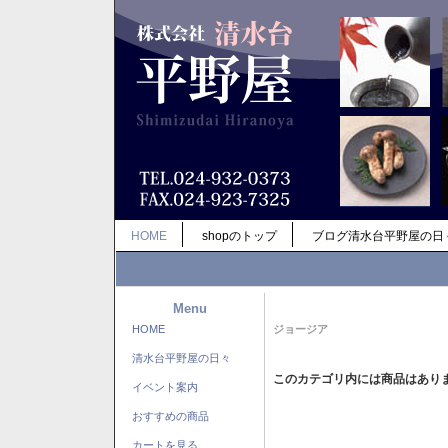
HOME
shopのトップ
ブログ清水台平野屋の日
Menu
HOME
ジョージア
清水台平野屋の日々
このカテゴリ内には商品はあり
イベント案内
おすすめの商品
カートを見る