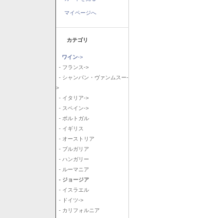
マイページへ
カテゴリ
ワイン
->
- フランス->
- シャンパン・ヴァンムスー-
>
- イタリア->
- スペイン->
- ポルトガル
- イギリス
- オーストリア
- ブルガリア
- ハンガリー
- ルーマニア
- ジョージア
- イスラエル
- ドイツ->
- カリフォルニア