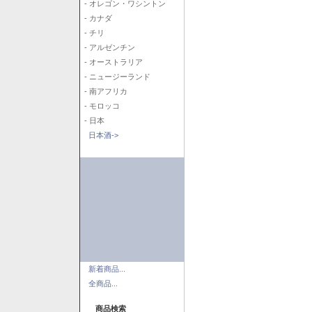
- オレゴン・ワシントン
- カナダ
- チリ
- アルゼンチン
- オーストラリア
- ニュージーランド
- 南アフリカ
- モロッコ
- 日本
日本酒->
新着商品...
全商品...
商品検索