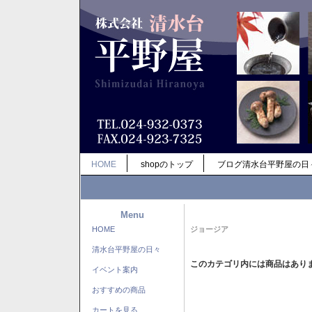
HOME
shopのトップ
ブログ清水台平野屋の日
Menu
HOME
ジョージア
清水台平野屋の日々
このカテゴリ内には商品はあり
イベント案内
おすすめの商品
カートを見る