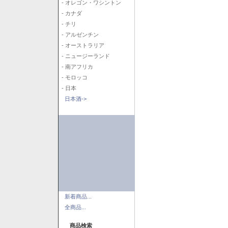
- オレゴン・ワシントン
- カナダ
- チリ
- アルゼンチン
- オーストラリア
- ニュージーランド
- 南アフリカ
- モロッコ
- 日本
日本酒->
新着商品...
全商品...
商品検索