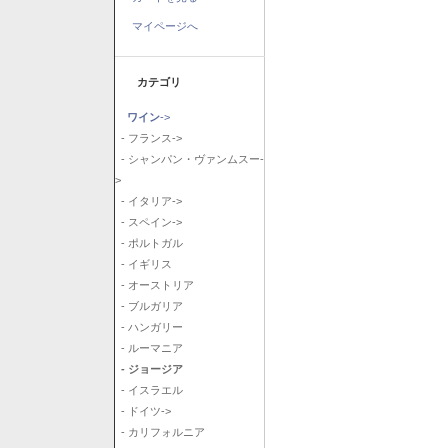
マイページへ
カテゴリ
ワイン
->
- フランス->
- シャンパン・ヴァンムスー-
>
- イタリア->
- スペイン->
- ポルトガル
- イギリス
- オーストリア
- ブルガリア
- ハンガリー
- ルーマニア
- ジョージア
- イスラエル
- ドイツ->
- カリフォルニア