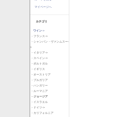
マイページへ
カテゴリ
ワイン
->
- フランス->
- シャンパン・ヴァンムスー-
>
- イタリア->
- スペイン->
- ポルトガル
- イギリス
- オーストリア
- ブルガリア
- ハンガリー
- ルーマニア
- ジョージア
- イスラエル
- ドイツ->
- カリフォルニア