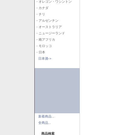
- オレゴン・ワシントン
- カナダ
- チリ
- アルゼンチン
- オーストラリア
- ニュージーランド
- 南アフリカ
- モロッコ
- 日本
日本酒->
新着商品...
全商品...
商品検索