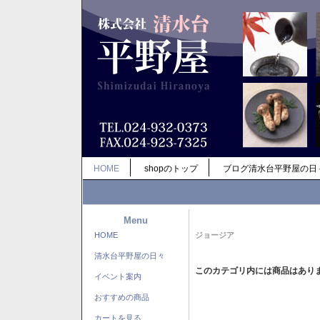
HOME
shopのトップ
ブログ清水台平野屋の日
Menu
HOME
ジョージア
清水台平野屋の日々
このカテゴリ内には商品はあり
イベント案内
おすすめの商品
カートを見る