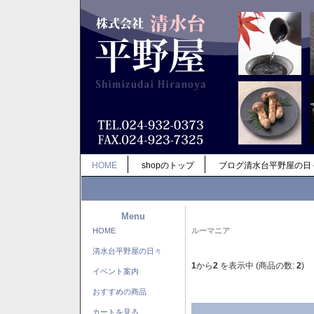
HOME
shopのトップ
ブログ清水台平野屋の日
Menu
HOME
ルーマニア
清水台平野屋の日々
1
から
2
を表示中 (商品の数:
2
)
イベント案内
おすすめの商品
カートを見る