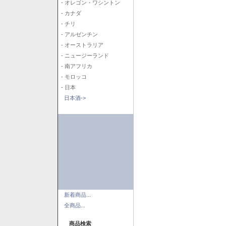
- オレゴン・ワシントン
- カナダ
- チリ
- アルゼンチン
- オーストラリア
- ニュージーランド
- 南アフリカ
- モロッコ
- 日本
日本酒->
新着商品...
全商品...
商品検索