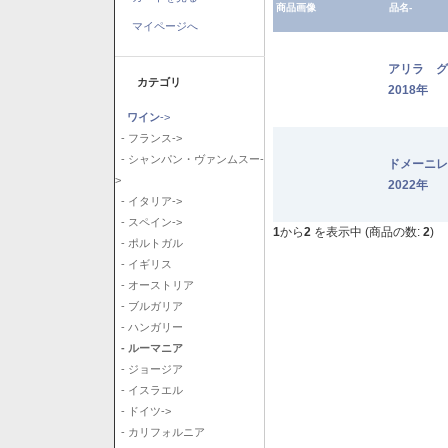
商品画像
品名-
マイページへ
アリラ 
カテゴリ
2018年
ワイン
->
- フランス->
- シャンパン・ヴァンムスー-
ドメーニ
>
2022年
- イタリア->
- スペイン->
1
から
2
を表示中 (商品の数:
2
)
- ポルトガル
- イギリス
- オーストリア
- ブルガリア
- ハンガリー
- ルーマニア
- ジョージア
- イスラエル
- ドイツ->
- カリフォルニア