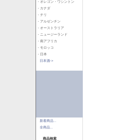
- オレゴン・ワシントン
- カナダ
- チリ
- アルゼンチン
- オーストラリア
- ニュージーランド
- 南アフリカ
- モロッコ
- 日本
日本酒->
新着商品...
全商品...
商品検索