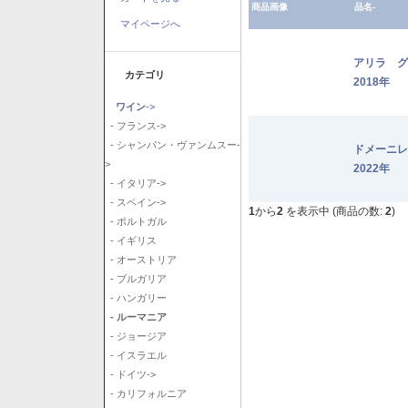
商品画像
品名-
マイページへ
アリラ 
カテゴリ
2018年
ワイン
->
- フランス->
- シャンパン・ヴァンムスー-
ドメーニ
>
2022年
- イタリア->
- スペイン->
1
から
2
を表示中 (商品の数:
2
)
- ポルトガル
- イギリス
- オーストリア
- ブルガリア
- ハンガリー
- ルーマニア
- ジョージア
- イスラエル
- ドイツ->
- カリフォルニア