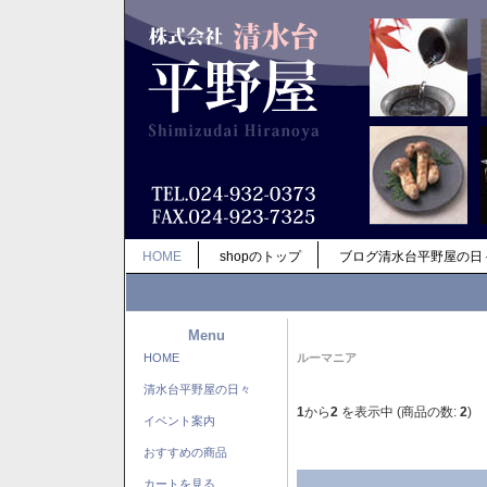
HOME
shopのトップ
ブログ清水台平野屋の日
Menu
HOME
ルーマニア
清水台平野屋の日々
1
から
2
を表示中 (商品の数:
2
)
イベント案内
おすすめの商品
カートを見る