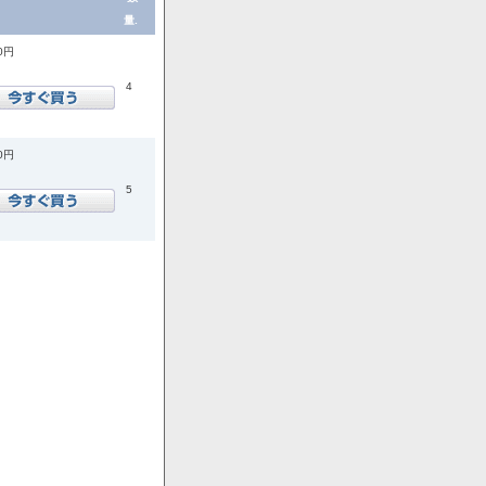
量.
00円
4
00円
5