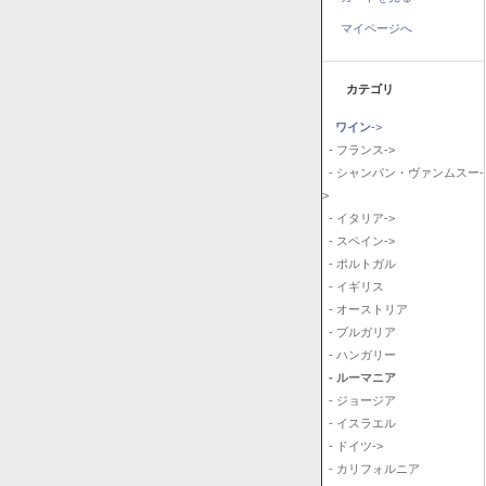
マイページへ
カテゴリ
ワイン
->
- フランス->
- シャンパン・ヴァンムスー-
>
- イタリア->
- スペイン->
- ポルトガル
- イギリス
- オーストリア
- ブルガリア
- ハンガリー
- ルーマニア
- ジョージア
- イスラエル
- ドイツ->
- カリフォルニア