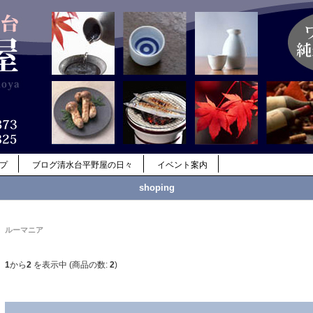
ップ
ブログ清水台平野屋の日々
イベント案内
shoping
ルーマニア
1
から
2
を表示中 (商品の数:
2
)