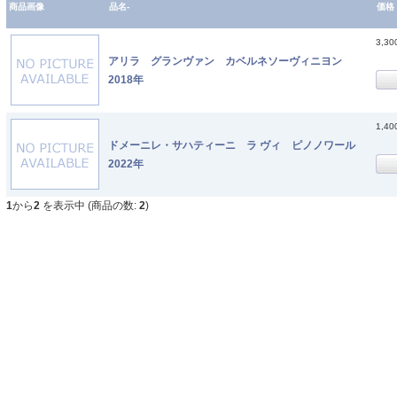
商品画像
品名-
価格
3,3
アリラ グランヴァン カベルネソーヴィニヨン
2018年
1,4
ドメーニレ・サハティーニ ラ ヴィ ピノノワール
2022年
1
から
2
を表示中 (商品の数:
2
)