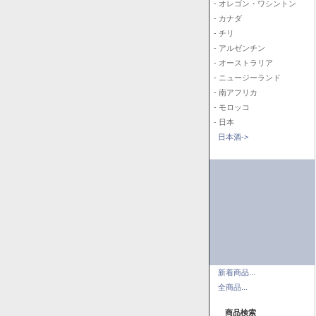
- オレゴン・ワシントン
- カナダ
- チリ
- アルゼンチン
- オーストラリア
- ニュージーランド
- 南アフリカ
- モロッコ
- 日本
日本酒->
新着商品...
全商品...
商品検索