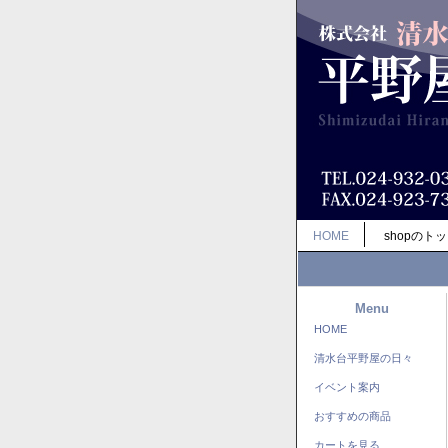
HOME
shopのト
Menu
HOME
清水台平野屋の日々
イベント案内
おすすめの商品
カートを見る