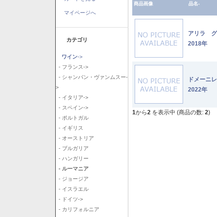
商品画像
品名-
マイページへ
アリラ 
カテゴリ
2018年
ワイン
->
- フランス->
- シャンパン・ヴァンムスー-
ドメーニ
>
2022年
- イタリア->
- スペイン->
1
から
2
を表示中 (商品の数:
2
)
- ポルトガル
- イギリス
- オーストリア
- ブルガリア
- ハンガリー
- ルーマニア
- ジョージア
- イスラエル
- ドイツ->
- カリフォルニア