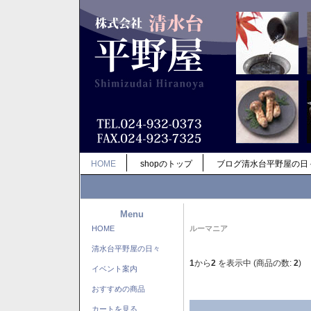
HOME
shopのトップ
ブログ清水台平野屋の日
Menu
HOME
ルーマニア
清水台平野屋の日々
1
から
2
を表示中 (商品の数:
2
)
イベント案内
おすすめの商品
カートを見る