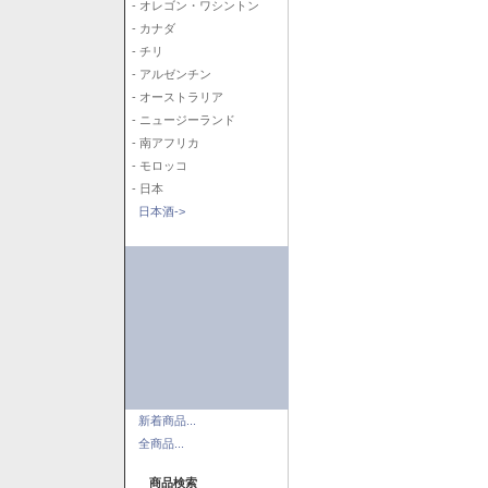
- オレゴン・ワシントン
- カナダ
- チリ
- アルゼンチン
- オーストラリア
- ニュージーランド
- 南アフリカ
- モロッコ
- 日本
日本酒->
新着商品...
全商品...
商品検索