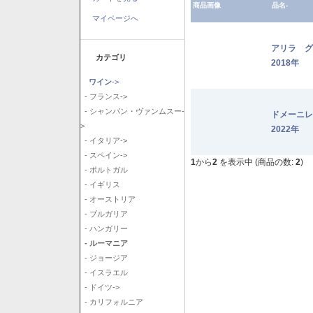
商品画像
品名-
マイページへ
アリラ 
カテゴリ
2018年
ワイン
->
- フランス->
- シャンパン・ヴァンムスー-
ドメーニ
>
2022年
- イタリア->
- スペイン->
1
から
2
を表示中 (商品の数:
2
)
- ポルトガル
- イギリス
- オーストリア
- ブルガリア
- ハンガリー
- ルーマニア
- ジョージア
- イスラエル
- ドイツ->
- カリフォルニア