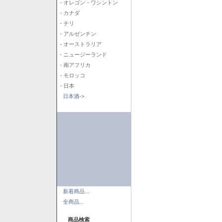
- オレゴン・ワシントン
- カナダ
- チリ
- アルゼンチン
- オーストラリア
- ニュージーランド
- 南アフリカ
- モロッコ
- 日本
日本酒->
新着商品...
全商品...
商品検索