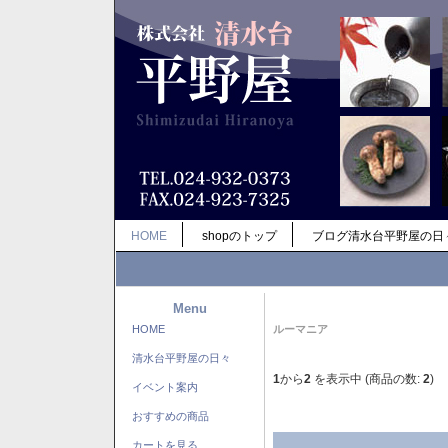
HOME
shopのトップ
ブログ清水台平野屋の日
Menu
HOME
ルーマニア
清水台平野屋の日々
1
から
2
を表示中 (商品の数:
2
)
イベント案内
おすすめの商品
カートを見る