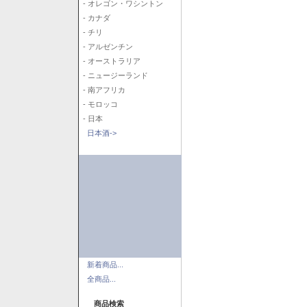
- オレゴン・ワシントン
- カナダ
- チリ
- アルゼンチン
- オーストラリア
- ニュージーランド
- 南アフリカ
- モロッコ
- 日本
日本酒->
新着商品...
全商品...
商品検索