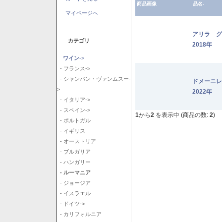
商品画像
品名-
マイページへ
アリラ 
カテゴリ
2018年
ワイン
->
- フランス->
- シャンパン・ヴァンムスー-
ドメーニ
>
2022年
- イタリア->
- スペイン->
1
から
2
を表示中 (商品の数:
2
)
- ポルトガル
- イギリス
- オーストリア
- ブルガリア
- ハンガリー
- ルーマニア
- ジョージア
- イスラエル
- ドイツ->
- カリフォルニア