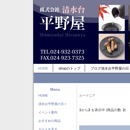
HOME
shopのトップ
ブログ清水台平野屋の日
Menu
HOME
ルーマニア
清水台平野屋の日々
1
から
2
を表示中 (商品の数:
2
)
イベント案内
おすすめの商品
カートを見る