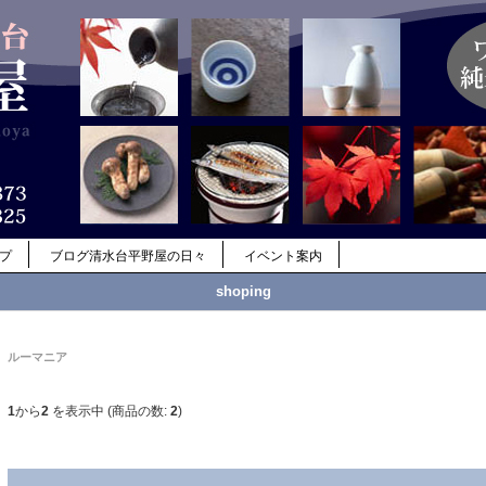
ップ
ブログ清水台平野屋の日々
イベント案内
shoping
ルーマニア
1
から
2
を表示中 (商品の数:
2
)