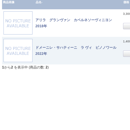
商品画像
品名-
価格
3,3
アリラ グランヴァン カベルネソーヴィニヨン
2018年
1,4
ドメーニレ・サハティーニ ラ ヴィ ピノノワール
2022年
1
から
2
を表示中 (商品の数:
2
)