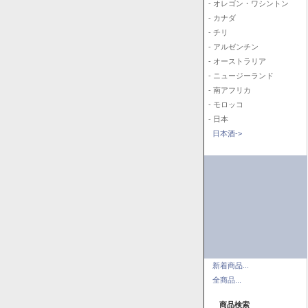
- オレゴン・ワシントン
- カナダ
- チリ
- アルゼンチン
- オーストラリア
- ニュージーランド
- 南アフリカ
- モロッコ
- 日本
日本酒->
新着商品...
全商品...
商品検索