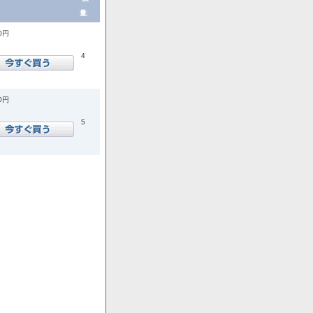
量.
00円
4
00円
5