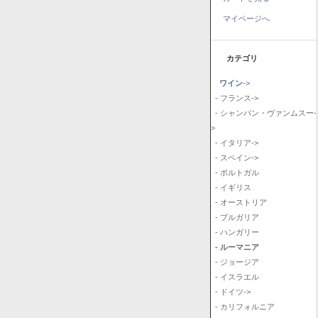
マイページへ
カテゴリ
ワイン
->
- フランス->
- シャンパン・ヴァンムスー-
>
- イタリア->
- スペイン->
- ポルトガル
- イギリス
- オーストリア
- ブルガリア
- ハンガリー
- ルーマニア
- ジョージア
- イスラエル
- ドイツ->
- カリフォルニア