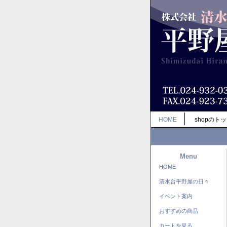
HOME
shopのト
Menu
HOME
清水台平野屋の日々
イベント案内
おすすめの商品
カートを見る