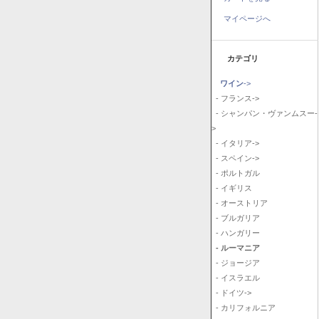
マイページへ
カテゴリ
ワイン
->
- フランス->
- シャンパン・ヴァンムスー-
>
- イタリア->
- スペイン->
- ポルトガル
- イギリス
- オーストリア
- ブルガリア
- ハンガリー
- ルーマニア
- ジョージア
- イスラエル
- ドイツ->
- カリフォルニア