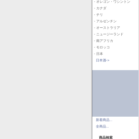
- オレゴン・ワシントン
- カナダ
- チリ
- アルゼンチン
- オーストラリア
- ニュージーランド
- 南アフリカ
- モロッコ
- 日本
日本酒->
新着商品...
全商品...
商品検索