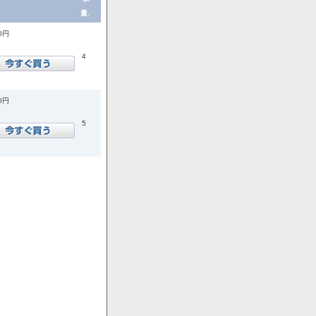
量.
00円
4
00円
5