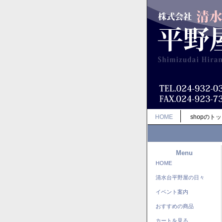
HOME
shopのト
Menu
HOME
清水台平野屋の日々
イベント案内
おすすめの商品
カートを見る