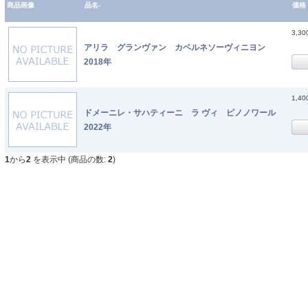
商品画像
品名-
価格
3,3
アリラ グランヴァン カベルネソーヴィニヨン
2018年
1,4
ドメーニレ・サハティーニ ラ ヴィ ピノノワール
2022年
1
から
2
を表示中 (商品の数:
2
)