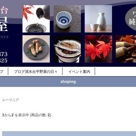
ップ
ブログ清水台平野屋の日々
イベント案内
shoping
ルーマニア
1
から
2
を表示中 (商品の数:
2
)