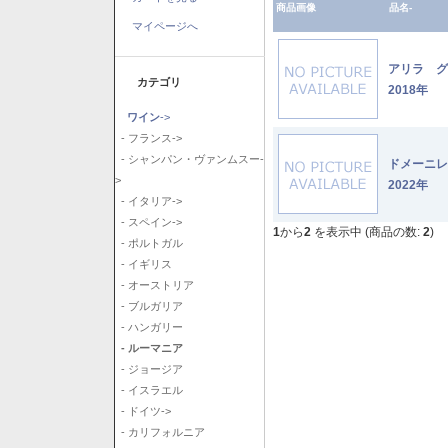
商品画像
品名-
マイページへ
アリラ 
カテゴリ
2018年
ワイン
->
- フランス->
- シャンパン・ヴァンムスー-
ドメーニ
>
2022年
- イタリア->
- スペイン->
1
から
2
を表示中 (商品の数:
2
)
- ポルトガル
- イギリス
- オーストリア
- ブルガリア
- ハンガリー
- ルーマニア
- ジョージア
- イスラエル
- ドイツ->
- カリフォルニア