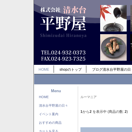
HOME
shopのトップ
ブログ清水台平野屋の日
Menu
HOME
ルーマニア
清水台平野屋の日々
1
から
2
を表示中 (商品の数:
2
)
イベント案内
おすすめの商品
カートを見る