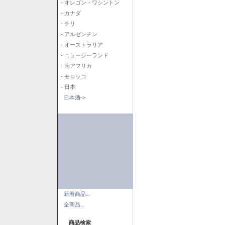
- オレゴン・ワシントン
- カナダ
- チリ
- アルゼンチン
- オーストラリア
- ニュージーランド
- 南アフリカ
- モロッコ
- 日本
日本酒->
新着商品...
全商品...
商品検索