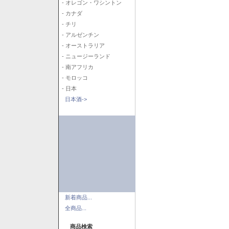
- オレゴン・ワシントン
- カナダ
- チリ
- アルゼンチン
- オーストラリア
- ニュージーランド
- 南アフリカ
- モロッコ
- 日本
日本酒->
新着商品...
全商品...
商品検索