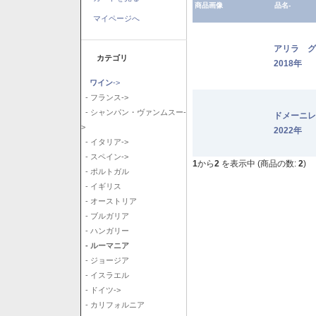
商品画像
品名-
マイページへ
アリラ 
カテゴリ
2018年
ワイン
->
- フランス->
- シャンパン・ヴァンムスー-
ドメーニ
>
2022年
- イタリア->
- スペイン->
1
から
2
を表示中 (商品の数:
2
)
- ポルトガル
- イギリス
- オーストリア
- ブルガリア
- ハンガリー
- ルーマニア
- ジョージア
- イスラエル
- ドイツ->
- カリフォルニア