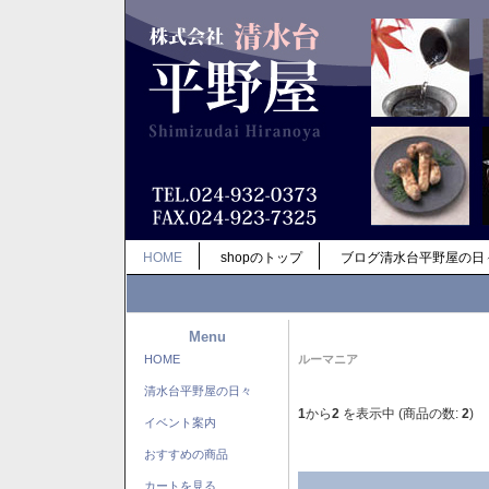
HOME
shopのトップ
ブログ清水台平野屋の日
Menu
HOME
ルーマニア
清水台平野屋の日々
1
から
2
を表示中 (商品の数:
2
)
イベント案内
おすすめの商品
カートを見る