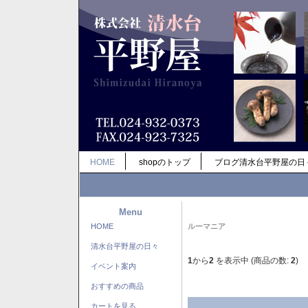
HOME
shopのトップ
ブログ清水台平野屋の日
Menu
HOME
ルーマニア
清水台平野屋の日々
1
から
2
を表示中 (商品の数:
2
)
イベント案内
おすすめの商品
カートを見る