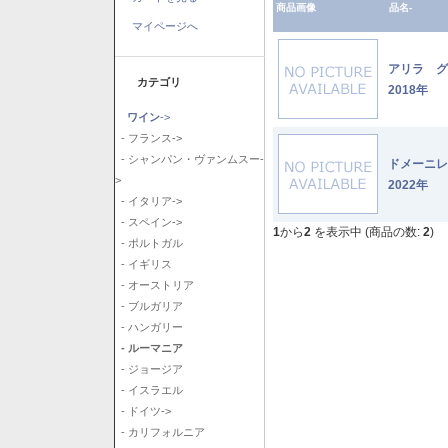
商品画像
品名-
マイページへ
アリラ 
カテゴリ
2018年
ワイン
->
- フランス->
- シャンパン・ヴァンムスー-
ドメーニ
>
2022年
- イタリア->
- スペイン->
1
から
2
を表示中 (商品の数:
2
)
- ポルトガル
- イギリス
- オーストリア
- ブルガリア
- ハンガリー
- ルーマニア
- ジョージア
- イスラエル
- ドイツ->
- カリフォルニア