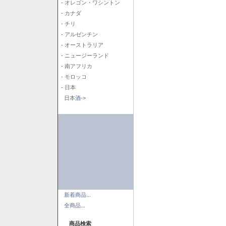
- オレゴン・ワシントン
- カナダ
- チリ
- アルゼンチン
- オーストラリア
- ニュージーランド
- 南アフリカ
- モロッコ
- 日本
日本酒->
新着商品...
全商品...
商品検索