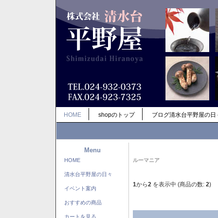
HOME
shopのトップ
ブログ清水台平野屋の日
Menu
HOME
ルーマニア
清水台平野屋の日々
1
から
2
を表示中 (商品の数:
2
)
イベント案内
おすすめの商品
カートを見る