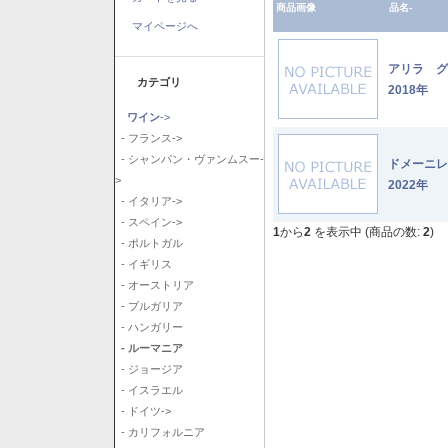
商品画像
品名-
マイページへ
アリラ 
カテゴリ
2018年
ワイン
->
- フランス->
- シャンパン・ヴァンムスー-
ドメーニ
>
2022年
- イタリア->
- スペイン->
1
から
2
を表示中 (商品の数:
2
)
- ポルトガル
- イギリス
- オーストリア
- ブルガリア
- ハンガリー
- ルーマニア
- ジョージア
- イスラエル
- ドイツ->
- カリフォルニア