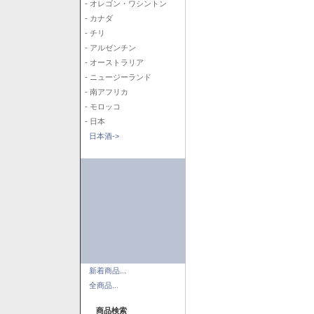
- オレゴン・ワシントン
- カナダ
- チリ
- アルゼンチン
- オーストラリア
- ニュージーランド
- 南アフリカ
- モロッコ
- 日本
日本酒->
新着商品...
全商品...
商品検索