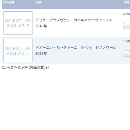
商品画像
品名-
価格
3,3
アリラ グランヴァン カベルネソーヴィニヨン
2018年
1,4
ドメーニレ・サハティーニ ラ ヴィ ピノノワール
2022年
1
から
2
を表示中 (商品の数:
2
)