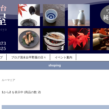
ップ
ブログ清水台平野屋の日々
イベント案内
shoping
ルーマニア
1
から
2
を表示中 (商品の数:
2
)