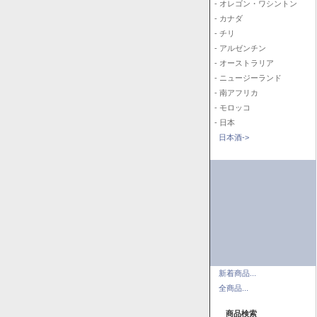
- オレゴン・ワシントン
- カナダ
- チリ
- アルゼンチン
- オーストラリア
- ニュージーランド
- 南アフリカ
- モロッコ
- 日本
日本酒->
新着商品...
全商品...
商品検索