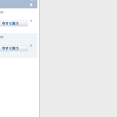
量.
00円
4
00円
5