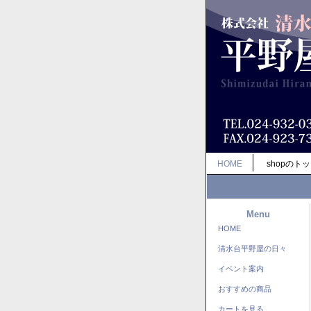
HOME
shopのト
Menu
HOME
清水台平野屋の日々
イベント案内
おすすめの商品
カートを見る