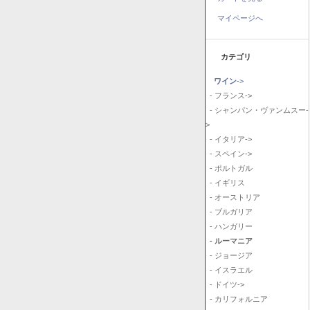
マイページへ
カテゴリ
ワイン
->
- フランス->
- シャンパン・ヴァンムスー-
>
- イタリア->
- スペイン->
- ポルトガル
- イギリス
- オーストリア
- ブルガリア
- ハンガリー
- ルーマニア
- ジョージア
- イスラエル
- ドイツ->
- カリフォルニア