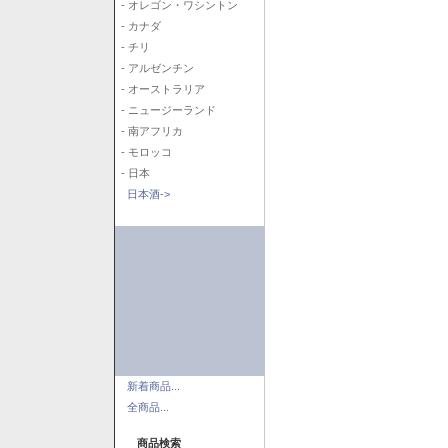
- オレゴン・ワシントン
- カナダ
- チリ
- アルゼンチン
- オーストラリア
- ニュージーランド
- 南アフリカ
- モロッコ
- 日本
日本酒->
新着商品...
全商品...
商品検索