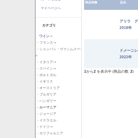
商品画像
品名-
マイページへ
アリラ 
カテゴリ
2018年
ワイン
->
- フランス->
- シャンパン・ヴァンムスー-
ドメーニ
>
2022年
- イタリア->
- スペイン->
1
から
2
を表示中 (商品の数:
2
)
- ポルトガル
- イギリス
- オーストリア
- ブルガリア
- ハンガリー
- ルーマニア
- ジョージア
- イスラエル
- ドイツ->
- カリフォルニア