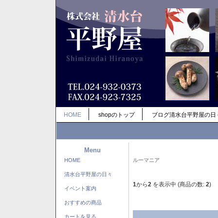
HOME
shopのトップ
ブログ清水台平野屋の日
Menu
HOME
ルーマニア
清水台平野屋の日々
1
から
2
を表示中 (商品の数:
2
)
イベント案内
おすすめの商品
カートを見る