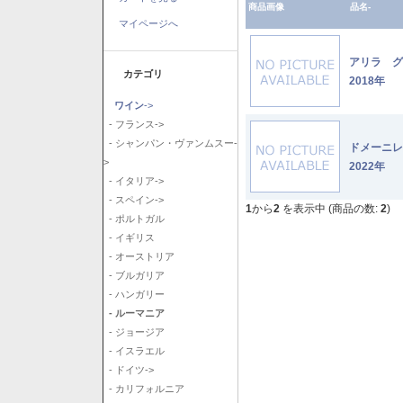
商品画像
品名-
マイページへ
アリラ 
カテゴリ
2018年
ワイン
->
- フランス->
- シャンパン・ヴァンムスー-
ドメーニ
>
2022年
- イタリア->
- スペイン->
1
から
2
を表示中 (商品の数:
2
)
- ポルトガル
- イギリス
- オーストリア
- ブルガリア
- ハンガリー
- ルーマニア
- ジョージア
- イスラエル
- ドイツ->
- カリフォルニア