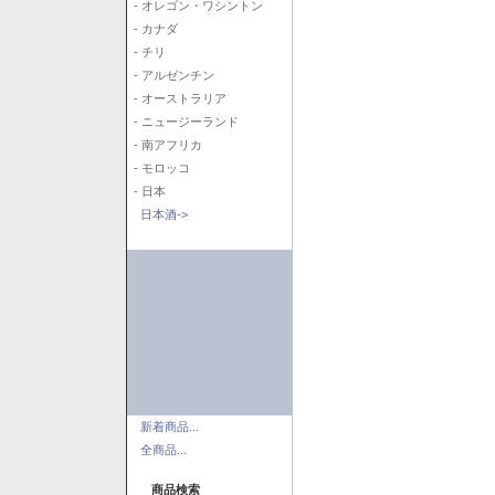
- オレゴン・ワシントン
- カナダ
- チリ
- アルゼンチン
- オーストラリア
- ニュージーランド
- 南アフリカ
- モロッコ
- 日本
日本酒->
新着商品...
全商品...
商品検索