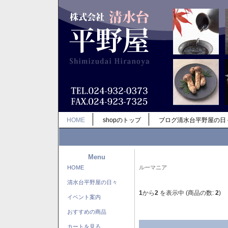
HOME
shopのトップ
ブログ清水台平野屋の日
Menu
HOME
ルーマニア
清水台平野屋の日々
1
から
2
を表示中 (商品の数:
2
)
イベント案内
おすすめの商品
カートを見る