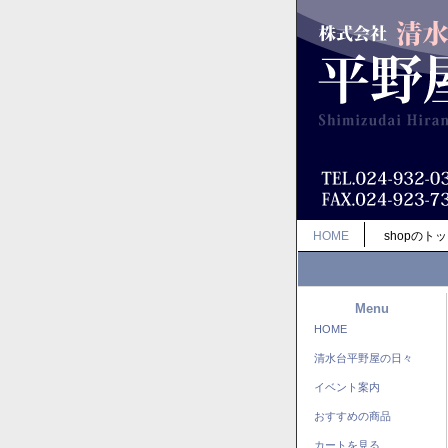
HOME
shopのト
Menu
HOME
清水台平野屋の日々
イベント案内
おすすめの商品
カートを見る