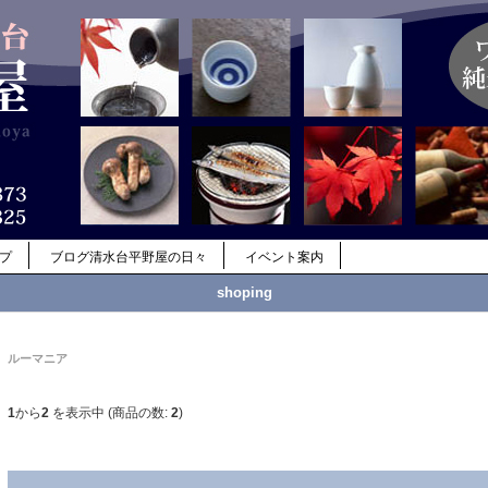
ップ
ブログ清水台平野屋の日々
イベント案内
shoping
ルーマニア
1
から
2
を表示中 (商品の数:
2
)