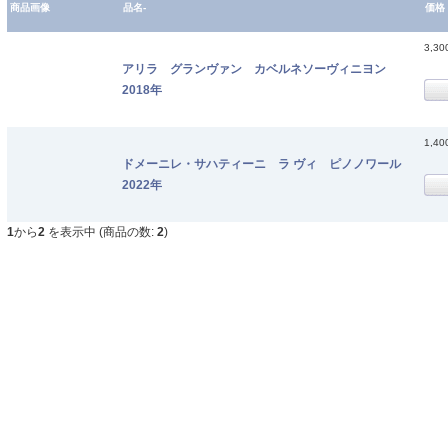
商品画像
品名-
価格
3,3
アリラ グランヴァン カベルネソーヴィニヨン
2018年
1,4
ドメーニレ・サハティーニ ラ ヴィ ピノノワール
2022年
1
から
2
を表示中 (商品の数:
2
)