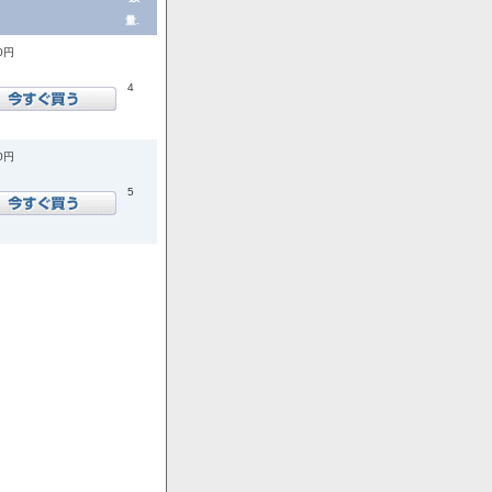
量.
00円
4
00円
5