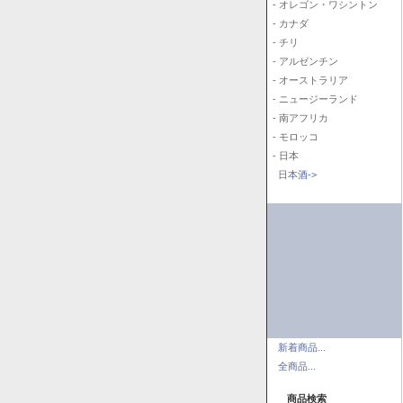
- オレゴン・ワシントン
- カナダ
- チリ
- アルゼンチン
- オーストラリア
- ニュージーランド
- 南アフリカ
- モロッコ
- 日本
日本酒->
新着商品...
全商品...
商品検索