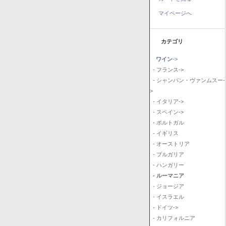
マイページへ
カテゴリ
ワイン
->
- フランス->
- シャンパン・ヴァンムスー-
>
- イタリア->
- スペイン->
- ポルトガル
- イギリス
- オーストリア
- ブルガリア
- ハンガリー
- ルーマニア
- ジョージア
- イスラエル
- ドイツ->
- カリフォルニア