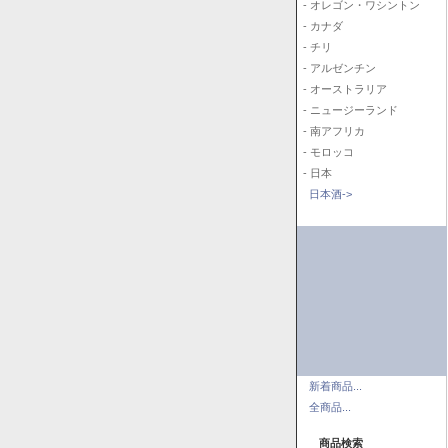
- オレゴン・ワシントン
- カナダ
- チリ
- アルゼンチン
- オーストラリア
- ニュージーランド
- 南アフリカ
- モロッコ
- 日本
日本酒->
新着商品...
全商品...
商品検索