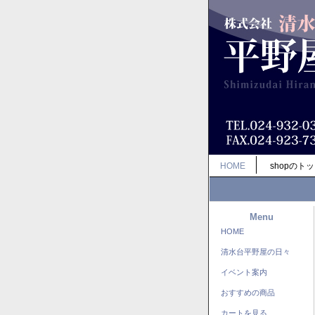
HOME
shopのト
Menu
HOME
清水台平野屋の日々
イベント案内
おすすめの商品
カートを見る