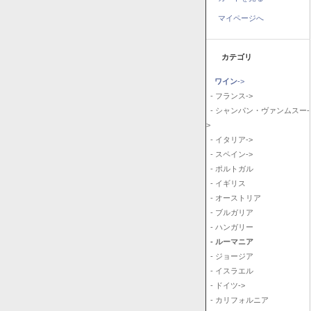
マイページへ
カテゴリ
ワイン
->
- フランス->
- シャンパン・ヴァンムスー-
>
- イタリア->
- スペイン->
- ポルトガル
- イギリス
- オーストリア
- ブルガリア
- ハンガリー
- ルーマニア
- ジョージア
- イスラエル
- ドイツ->
- カリフォルニア