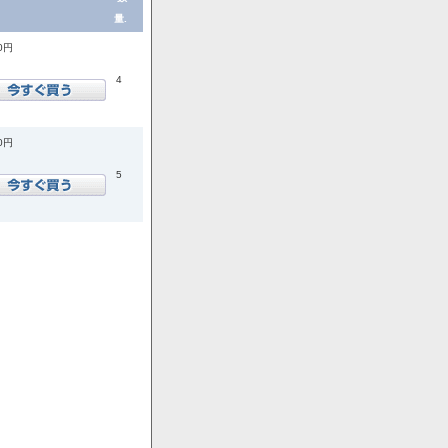
量.
00円
4
00円
5