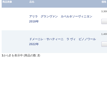
商品画像
品名-
価格
3,3
アリラ グランヴァン カベルネソーヴィニヨン
2018年
1,4
ドメーニレ・サハティーニ ラ ヴィ ピノノワール
2022年
1
から
2
を表示中 (商品の数:
2
)