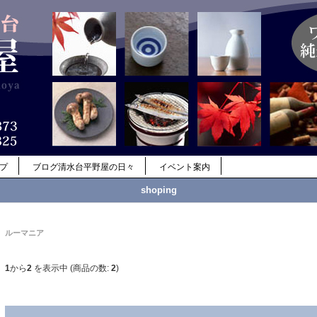
ップ
ブログ清水台平野屋の日々
イベント案内
shoping
ルーマニア
1
から
2
を表示中 (商品の数:
2
)