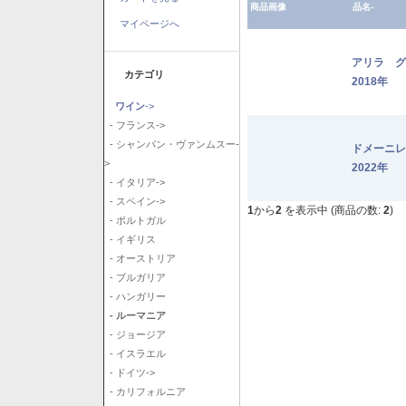
商品画像
品名-
マイページへ
アリラ 
カテゴリ
2018年
ワイン
->
- フランス->
- シャンパン・ヴァンムスー-
ドメーニ
>
2022年
- イタリア->
- スペイン->
1
から
2
を表示中 (商品の数:
2
)
- ポルトガル
- イギリス
- オーストリア
- ブルガリア
- ハンガリー
- ルーマニア
- ジョージア
- イスラエル
- ドイツ->
- カリフォルニア