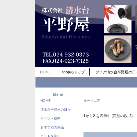
HOME
shopのトップ
ブログ清水台平野屋の日
Menu
HOME
ルーマニア
清水台平野屋の日々
1
から
2
を表示中 (商品の数:
2
)
イベント案内
おすすめの商品
カートを見る