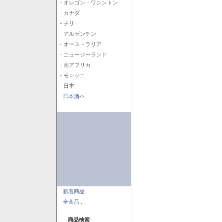
- オレゴン・ワシントン
- カナダ
- チリ
- アルゼンチン
- オーストラリア
- ニュージーランド
- 南アフリカ
- モロッコ
- 日本
日本酒->
新着商品...
全商品...
商品検索