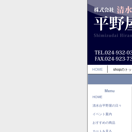
HOME
shopのト
Menu
HOME
清水台平野屋の日々
イベント案内
おすすめの商品
カートを見る