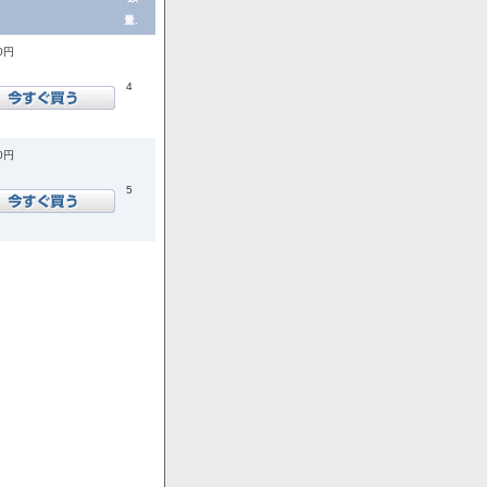
量.
00円
4
00円
5