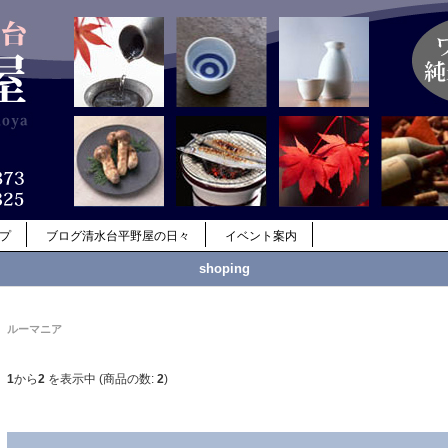
ップ
ブログ清水台平野屋の日々
イベント案内
shoping
ルーマニア
1
から
2
を表示中 (商品の数:
2
)