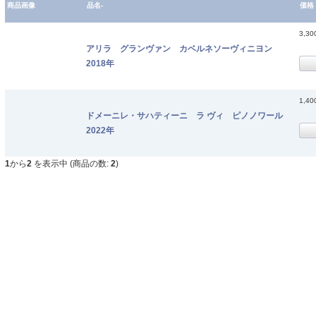
商品画像
品名-
価格
3,3
アリラ グランヴァン カベルネソーヴィニヨン
2018年
1,4
ドメーニレ・サハティーニ ラ ヴィ ピノノワール
2022年
1
から
2
を表示中 (商品の数:
2
)