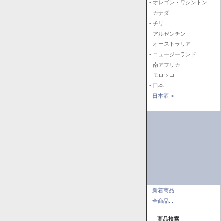
- オレゴン・ワシントン
- カナダ
- チリ
- アルゼンチン
- オーストラリア
- ニュージーランド
- 南アフリカ
- モロッコ
- 日本
日本酒->
新着商品...
全商品...
商品検索