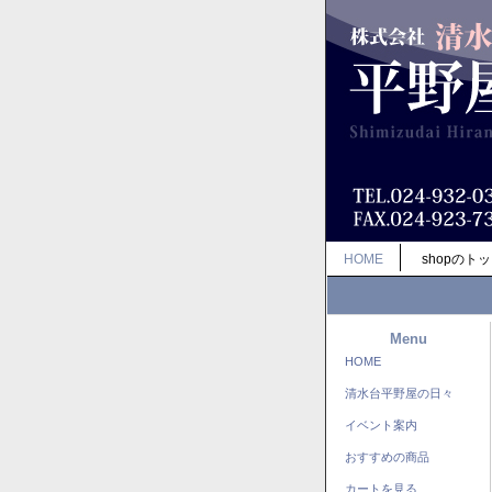
HOME
shopのト
Menu
HOME
清水台平野屋の日々
イベント案内
おすすめの商品
カートを見る