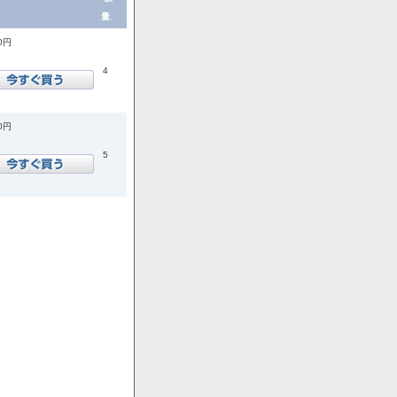
量.
00円
4
00円
5