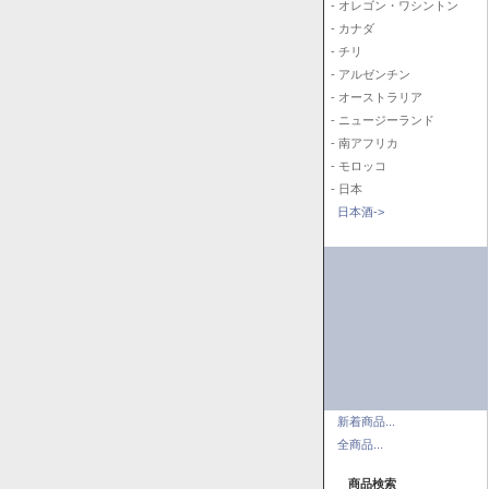
- オレゴン・ワシントン
- カナダ
- チリ
- アルゼンチン
- オーストラリア
- ニュージーランド
- 南アフリカ
- モロッコ
- 日本
日本酒->
新着商品...
全商品...
商品検索