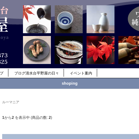
ップ
ブログ清水台平野屋の日々
イベント案内
shoping
ルーマニア
1
から
2
を表示中 (商品の数:
2
)