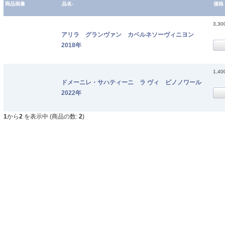
商品画像
品名-
価格
3,3
アリラ グランヴァン カベルネソーヴィニヨン
2018年
1,4
ドメーニレ・サハティーニ ラ ヴィ ピノノワール
2022年
1
から
2
を表示中 (商品の数:
2
)