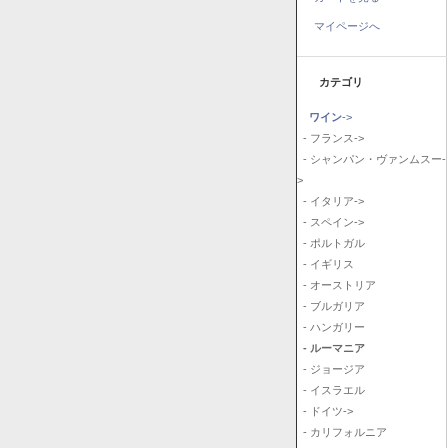
マイページへ
カテゴリ
ワイン
->
- フランス->
- シャンパン・ヴァンムスー-
>
- イタリア->
- スペイン->
- ポルトガル
- イギリス
- オーストリア
- ブルガリア
- ハンガリー
- ルーマニア
- ジョージア
- イスラエル
- ドイツ->
- カリフォルニア