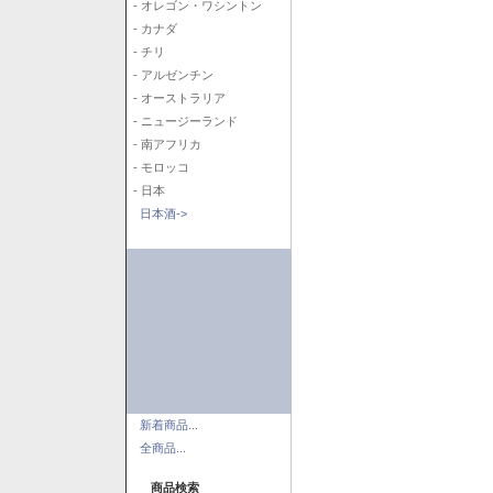
- オレゴン・ワシントン
- カナダ
- チリ
- アルゼンチン
- オーストラリア
- ニュージーランド
- 南アフリカ
- モロッコ
- 日本
日本酒->
新着商品...
全商品...
商品検索