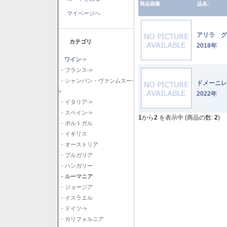
商品画像
品名-
マイページへ
アリラ 
カテゴリ
2018年
ワイン
->
- フランス->
- シャンパン・ヴァンムスー-
ドメーニ
>
2022年
- イタリア->
- スペイン->
1
から
2
を表示中 (商品の数:
2
)
- ポルトガル
- イギリス
- オーストリア
- ブルガリア
- ハンガリー
- ルーマニア
- ジョージア
- イスラエル
- ドイツ->
- カリフォルニア