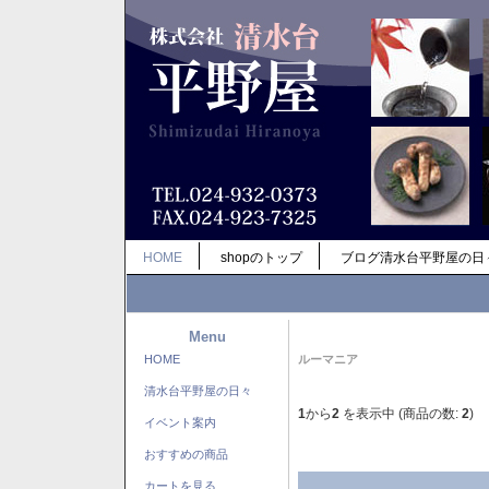
HOME
shopのトップ
ブログ清水台平野屋の日
Menu
HOME
ルーマニア
清水台平野屋の日々
1
から
2
を表示中 (商品の数:
2
)
イベント案内
おすすめの商品
カートを見る