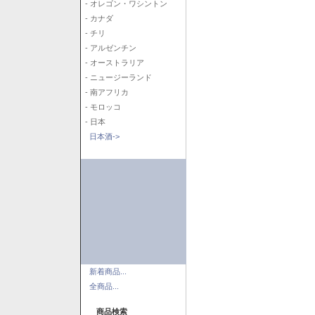
- オレゴン・ワシントン
- カナダ
- チリ
- アルゼンチン
- オーストラリア
- ニュージーランド
- 南アフリカ
- モロッコ
- 日本
日本酒->
新着商品...
全商品...
商品検索