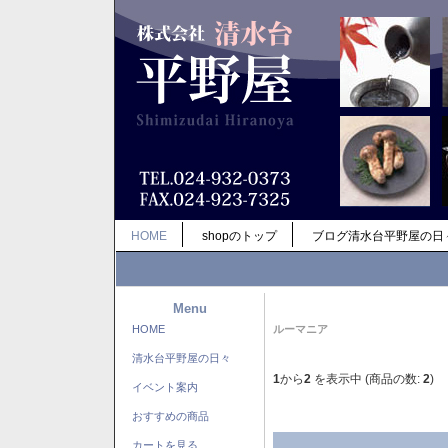
HOME
shopのトップ
ブログ清水台平野屋の日
Menu
HOME
ルーマニア
清水台平野屋の日々
1
から
2
を表示中 (商品の数:
2
)
イベント案内
おすすめの商品
カートを見る