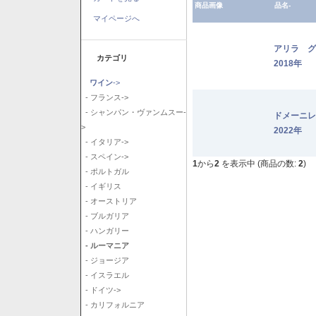
商品画像
品名-
マイページへ
アリラ 
カテゴリ
2018年
ワイン
->
- フランス->
- シャンパン・ヴァンムスー-
ドメーニ
>
2022年
- イタリア->
- スペイン->
1
から
2
を表示中 (商品の数:
2
)
- ポルトガル
- イギリス
- オーストリア
- ブルガリア
- ハンガリー
- ルーマニア
- ジョージア
- イスラエル
- ドイツ->
- カリフォルニア