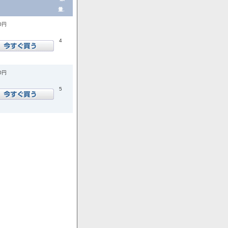
量.
00円
4
00円
5