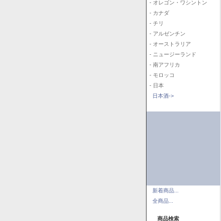
- オレゴン・ワシントン
- カナダ
- チリ
- アルゼンチン
- オーストラリア
- ニュージーランド
- 南アフリカ
- モロッコ
- 日本
日本酒->
新着商品...
全商品...
商品検索