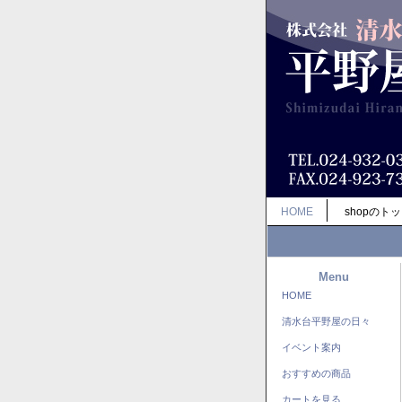
HOME
shopのト
Menu
HOME
清水台平野屋の日々
イベント案内
おすすめの商品
カートを見る