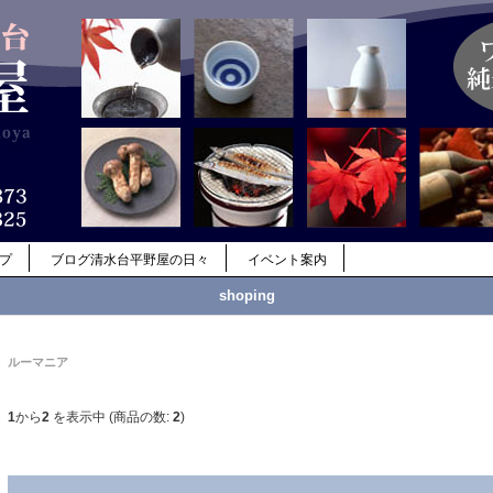
ップ
ブログ清水台平野屋の日々
イベント案内
shoping
ルーマニア
1
から
2
を表示中 (商品の数:
2
)