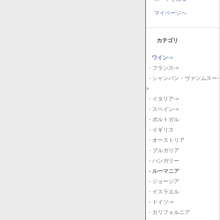
マイページへ
カテゴリ
ワイン
->
- フランス->
- シャンパン・ヴァンムスー-
>
- イタリア->
- スペイン->
- ポルトガル
- イギリス
- オーストリア
- ブルガリア
- ハンガリー
- ルーマニア
- ジョージア
- イスラエル
- ドイツ->
- カリフォルニア