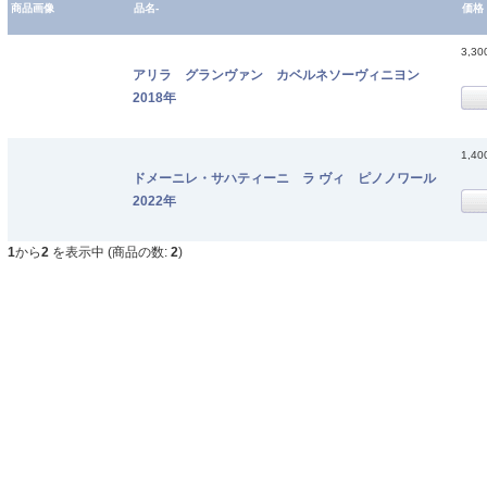
商品画像
品名-
価格
3,3
アリラ グランヴァン カベルネソーヴィニヨン
2018年
1,4
ドメーニレ・サハティーニ ラ ヴィ ピノノワール
2022年
1
から
2
を表示中 (商品の数:
2
)