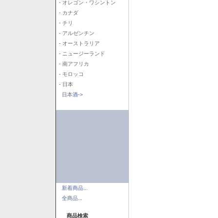
- オレゴン・ワシントン
- カナダ
- チリ
- アルゼンチン
- オーストラリア
- ニュージーランド
- 南アフリカ
- モロッコ
- 日本
日本酒->
新着商品...
全商品...
商品検索