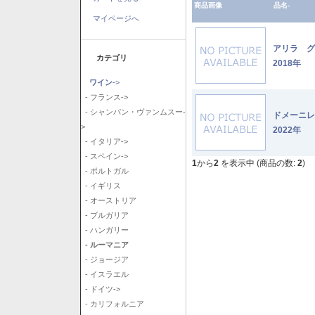
商品画像
品名-
マイページへ
アリラ 
カテゴリ
2018年
ワイン
->
- フランス->
- シャンパン・ヴァンムスー-
ドメーニ
>
2022年
- イタリア->
- スペイン->
1
から
2
を表示中 (商品の数:
2
)
- ポルトガル
- イギリス
- オーストリア
- ブルガリア
- ハンガリー
- ルーマニア
- ジョージア
- イスラエル
- ドイツ->
- カリフォルニア