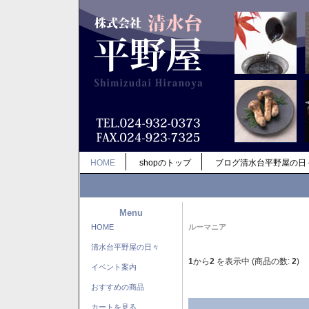
HOME
shopのトップ
ブログ清水台平野屋の日
Menu
HOME
ルーマニア
清水台平野屋の日々
1
から
2
を表示中 (商品の数:
2
)
イベント案内
おすすめの商品
カートを見る