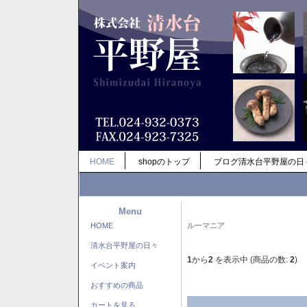
HOME
shopのトップ
ブログ清水台平野屋の日
Menu
HOME
ルーマニア
清水台平野屋の日々
1
から
2
を表示中 (商品の数:
2
)
イベント案内
おすすめの商品
カートを見る