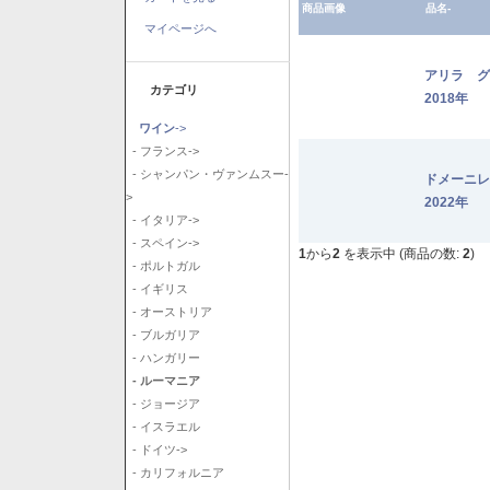
商品画像
品名-
マイページへ
アリラ 
カテゴリ
2018年
ワイン
->
- フランス->
- シャンパン・ヴァンムスー-
ドメーニ
>
2022年
- イタリア->
- スペイン->
1
から
2
を表示中 (商品の数:
2
)
- ポルトガル
- イギリス
- オーストリア
- ブルガリア
- ハンガリー
- ルーマニア
- ジョージア
- イスラエル
- ドイツ->
- カリフォルニア