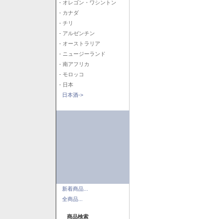
- オレゴン・ワシントン
- カナダ
- チリ
- アルゼンチン
- オーストラリア
- ニュージーランド
- 南アフリカ
- モロッコ
- 日本
日本酒->
新着商品...
全商品...
商品検索