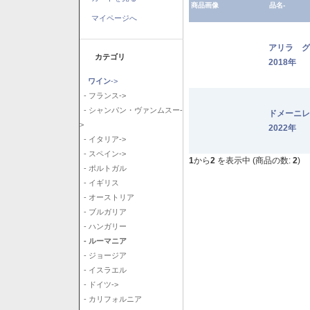
商品画像
品名-
マイページへ
アリラ 
カテゴリ
2018年
ワイン
->
- フランス->
- シャンパン・ヴァンムスー-
ドメーニ
>
2022年
- イタリア->
- スペイン->
1
から
2
を表示中 (商品の数:
2
)
- ポルトガル
- イギリス
- オーストリア
- ブルガリア
- ハンガリー
- ルーマニア
- ジョージア
- イスラエル
- ドイツ->
- カリフォルニア