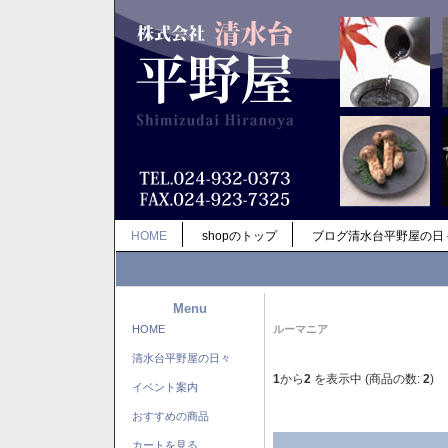
HOME
shopのトップ
ブログ清水台平野屋の日
Menu
HOME
ルーマニア
清水台平野屋の日々
1
から
2
を表示中 (商品の数:
2
)
イベント案内
おすすめの商品
カートを見る