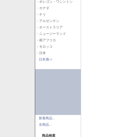
- オレゴン・ワシントン
- カナダ
- チリ
- アルゼンチン
- オーストラリア
- ニュージーランド
- 南アフリカ
- モロッコ
- 日本
日本酒->
新着商品...
全商品...
商品検索