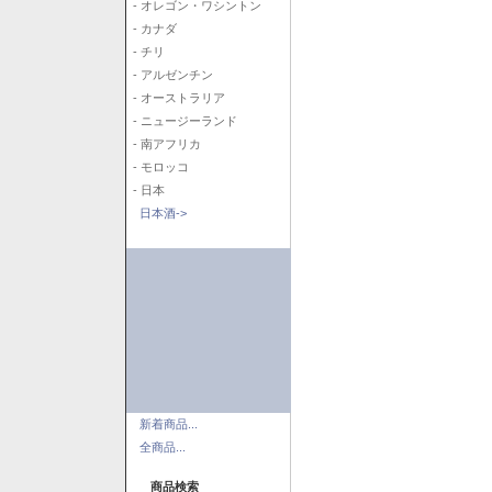
- オレゴン・ワシントン
- カナダ
- チリ
- アルゼンチン
- オーストラリア
- ニュージーランド
- 南アフリカ
- モロッコ
- 日本
日本酒->
新着商品...
全商品...
商品検索