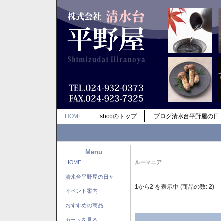
HOME
shopのトップ
ブログ清水台平野屋の日
Menu
HOME
ルーマニア
清水台平野屋の日々
1
から
2
を表示中 (商品の数:
2
)
イベント案内
おすすめの商品
カートを見る