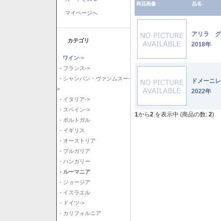
商品画像
品名-
マイページへ
アリラ 
カテゴリ
2018年
ワイン
->
- フランス->
- シャンパン・ヴァンムスー-
ドメーニ
>
2022年
- イタリア->
- スペイン->
1
から
2
を表示中 (商品の数:
2
)
- ポルトガル
- イギリス
- オーストリア
- ブルガリア
- ハンガリー
- ルーマニア
- ジョージア
- イスラエル
- ドイツ->
- カリフォルニア