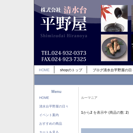
HOME
shopのトップ
ブログ清水台平野屋の日
Menu
HOME
ルーマニア
清水台平野屋の日々
1
から
2
を表示中 (商品の数:
2
)
イベント案内
おすすめの商品
カートを見る