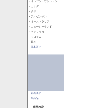
- オレゴン・ワシントン
- カナダ
- チリ
- アルゼンチン
- オーストラリア
- ニュージーランド
- 南アフリカ
- モロッコ
- 日本
日本酒->
新着商品...
全商品...
商品検索