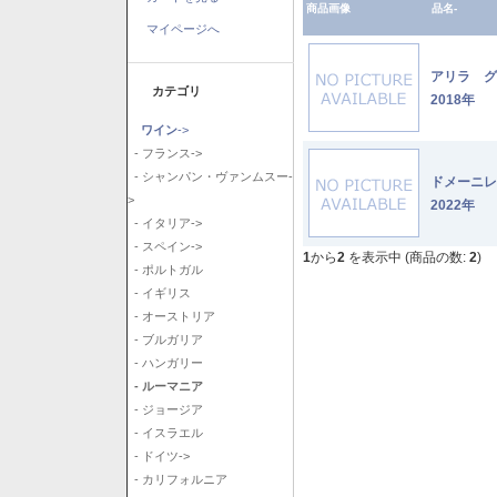
商品画像
品名-
マイページへ
アリラ 
カテゴリ
2018年
ワイン
->
- フランス->
- シャンパン・ヴァンムスー-
ドメーニ
>
2022年
- イタリア->
- スペイン->
1
から
2
を表示中 (商品の数:
2
)
- ポルトガル
- イギリス
- オーストリア
- ブルガリア
- ハンガリー
- ルーマニア
- ジョージア
- イスラエル
- ドイツ->
- カリフォルニア