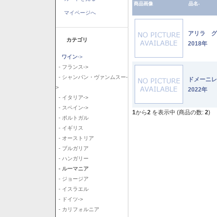
商品画像
品名-
マイページへ
アリラ 
カテゴリ
2018年
ワイン
->
- フランス->
- シャンパン・ヴァンムスー-
ドメーニ
>
2022年
- イタリア->
- スペイン->
1
から
2
を表示中 (商品の数:
2
)
- ポルトガル
- イギリス
- オーストリア
- ブルガリア
- ハンガリー
- ルーマニア
- ジョージア
- イスラエル
- ドイツ->
- カリフォルニア