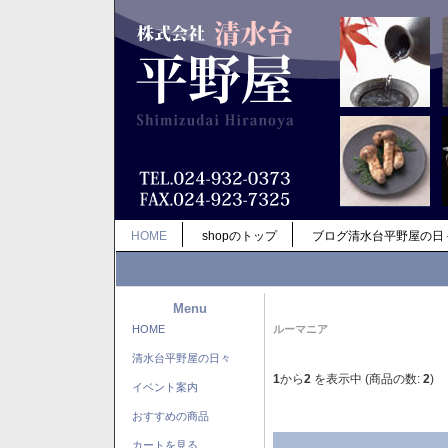
HOME
shopのトップ
ブログ清水台平野屋の日
Menu
HOME
ルーマニア
清水台平野屋の日々
1
から
2
を表示中 (商品の数:
2
)
イベント案内
おすすめの商品
カートを見る