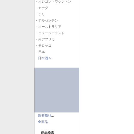
- オレゴン・ワシントン
- カナダ
- チリ
- アルゼンチン
- オーストラリア
- ニュージーランド
- 南アフリカ
- モロッコ
- 日本
日本酒->
新着商品...
全商品...
商品検索