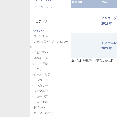
商品画像
品名-
マイページへ
アリラ 
カテゴリ
2018年
ワイン
->
- フランス->
- シャンパン・ヴァンムスー-
ドメーニ
>
2022年
- イタリア->
- スペイン->
1
から
2
を表示中 (商品の数:
2
)
- ポルトガル
- イギリス
- オーストリア
- ブルガリア
- ハンガリー
- ルーマニア
- ジョージア
- イスラエル
- ドイツ->
- カリフォルニア