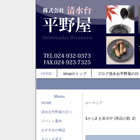
HOME
shopのトップ
ブログ清水台平野屋の日
Menu
HOME
ルーマニア
清水台平野屋の日々
1
から
2
を表示中 (商品の数:
2
)
イベント案内
おすすめの商品
カートを見る