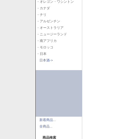
- オレゴン・ワシントン
- カナダ
- チリ
- アルゼンチン
- オーストラリア
- ニュージーランド
- 南アフリカ
- モロッコ
- 日本
日本酒->
新着商品...
全商品...
商品検索