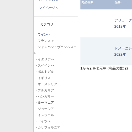
商品画像
品名-
マイページへ
アリラ 
カテゴリ
2018年
ワイン
->
- フランス->
- シャンパン・ヴァンムスー-
ドメーニ
>
2022年
- イタリア->
- スペイン->
1
から
2
を表示中 (商品の数:
2
)
- ポルトガル
- イギリス
- オーストリア
- ブルガリア
- ハンガリー
- ルーマニア
- ジョージア
- イスラエル
- ドイツ->
- カリフォルニア