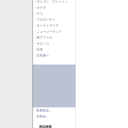
- オレゴン・ワシントン
- カナダ
- チリ
- アルゼンチン
- オーストラリア
- ニュージーランド
- 南アフリカ
- モロッコ
- 日本
日本酒->
新着商品...
全商品...
商品検索