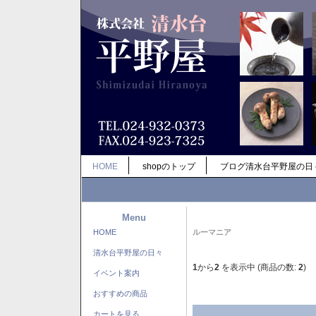
HOME
shopのトップ
ブログ清水台平野屋の日
Menu
HOME
ルーマニア
清水台平野屋の日々
1
から
2
を表示中 (商品の数:
2
)
イベント案内
おすすめの商品
カートを見る