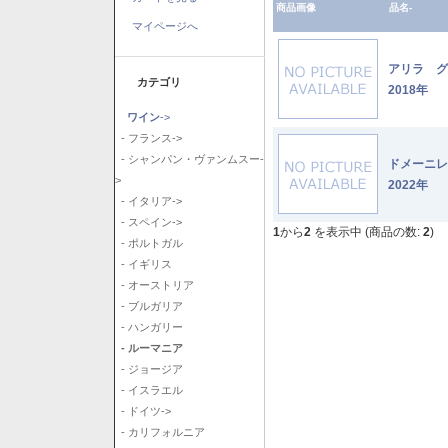
商品画像
品名-
マイページへ
アリラ 
カテゴリ
2018年
ワイン
->
- フランス->
- シャンパン・ヴァンムスー-
ドメーニ
>
2022年
- イタリア->
- スペイン->
1
から
2
を表示中 (商品の数:
2
)
- ポルトガル
- イギリス
- オーストリア
- ブルガリア
- ハンガリー
- ルーマニア
- ジョージア
- イスラエル
- ドイツ->
- カリフォルニア