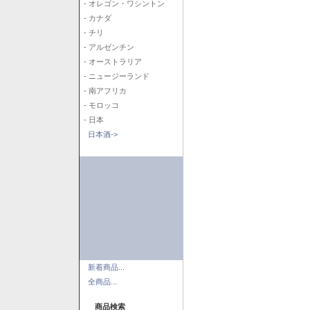
- オレゴン・ワシントン
- カナダ
- チリ
- アルゼンチン
- オーストラリア
- ニュージーランド
- 南アフリカ
- モロッコ
- 日本
日本酒->
新着商品...
全商品...
商品検索