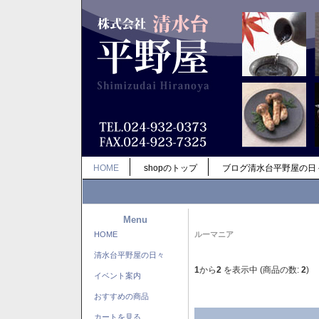
HOME
shopのトップ
ブログ清水台平野屋の日
Menu
HOME
ルーマニア
清水台平野屋の日々
1
から
2
を表示中 (商品の数:
2
)
イベント案内
おすすめの商品
カートを見る