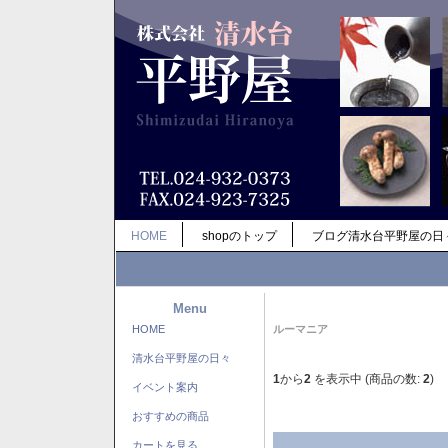
HOME
shopのトップ
ブログ清水台平野屋の日
Menu
HOME
ルーマニア
清水台平野屋の日々
1
から
2
を表示中 (商品の数:
2
)
イベント案内
おすすめの商品
カートを見る