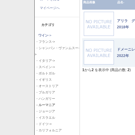
商品画像
品名-
マイページへ
アリラ 
カテゴリ
2018年
ワイン
->
- フランス->
- シャンパン・ヴァンムスー-
ドメーニ
>
2022年
- イタリア->
- スペイン->
1
から
2
を表示中 (商品の数:
2
)
- ポルトガル
- イギリス
- オーストリア
- ブルガリア
- ハンガリー
- ルーマニア
- ジョージア
- イスラエル
- ドイツ->
- カリフォルニア