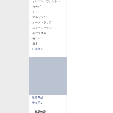
- オレゴン・ワシントン
- カナダ
- チリ
- アルゼンチン
- オーストラリア
- ニュージーランド
- 南アフリカ
- モロッコ
- 日本
日本酒->
新着商品...
全商品...
商品検索