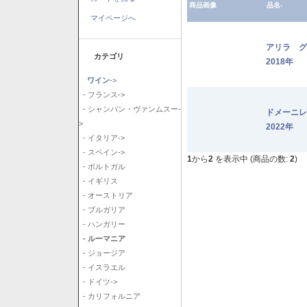
商品画像
品名-
マイページへ
アリラ 
カテゴリ
2018年
ワイン
->
- フランス->
- シャンパン・ヴァンムスー-
ドメーニ
>
2022年
- イタリア->
- スペイン->
1
から
2
を表示中 (商品の数:
2
)
- ポルトガル
- イギリス
- オーストリア
- ブルガリア
- ハンガリー
- ルーマニア
- ジョージア
- イスラエル
- ドイツ->
- カリフォルニア