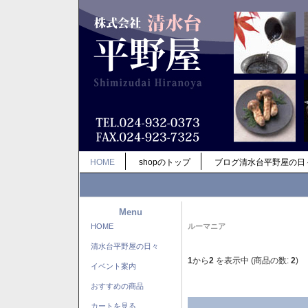
HOME
shopのトップ
ブログ清水台平野屋の日
Menu
HOME
ルーマニア
清水台平野屋の日々
1
から
2
を表示中 (商品の数:
2
)
イベント案内
おすすめの商品
カートを見る