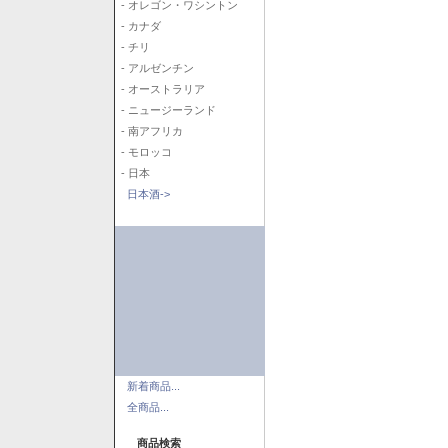
- オレゴン・ワシントン
- カナダ
- チリ
- アルゼンチン
- オーストラリア
- ニュージーランド
- 南アフリカ
- モロッコ
- 日本
日本酒->
新着商品...
全商品...
商品検索