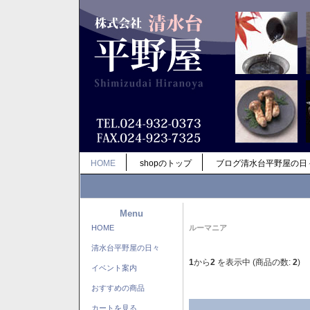
HOME
shopのトップ
ブログ清水台平野屋の日
Menu
HOME
ルーマニア
清水台平野屋の日々
1
から
2
を表示中 (商品の数:
2
)
イベント案内
おすすめの商品
カートを見る