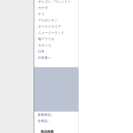
- オレゴン・ワシントン
- カナダ
- チリ
- アルゼンチン
- オーストラリア
- ニュージーランド
- 南アフリカ
- モロッコ
- 日本
日本酒->
新着商品...
全商品...
商品検索