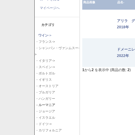
商品画像
品名-
マイページへ
アリラ 
カテゴリ
2018年
ワイン
->
- フランス->
- シャンパン・ヴァンムスー-
ドメーニ
>
2022年
- イタリア->
- スペイン->
1
から
2
を表示中 (商品の数:
2
)
- ポルトガル
- イギリス
- オーストリア
- ブルガリア
- ハンガリー
- ルーマニア
- ジョージア
- イスラエル
- ドイツ->
- カリフォルニア