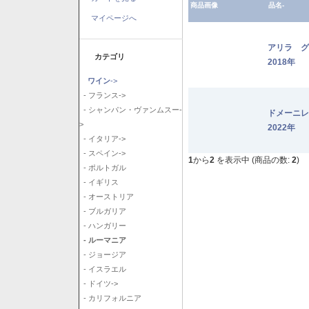
商品画像
品名-
マイページへ
アリラ 
カテゴリ
2018年
ワイン
->
- フランス->
- シャンパン・ヴァンムスー-
ドメーニ
>
2022年
- イタリア->
- スペイン->
1
から
2
を表示中 (商品の数:
2
)
- ポルトガル
- イギリス
- オーストリア
- ブルガリア
- ハンガリー
- ルーマニア
- ジョージア
- イスラエル
- ドイツ->
- カリフォルニア