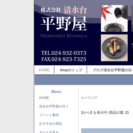
HOME
shopのトップ
ブログ清水台平野屋の日
Menu
HOME
ルーマニア
清水台平野屋の日々
1
から
2
を表示中 (商品の数:
2
)
イベント案内
おすすめの商品
カートを見る